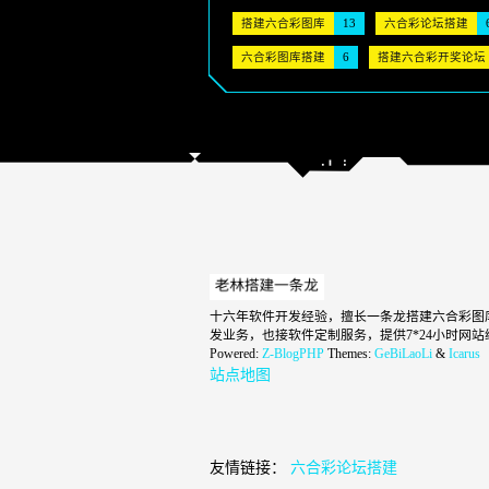
搭建六合彩图库
13
六合彩论坛搭建
六合彩图库搭建
6
搭建六合彩开奖论坛
十六年软件开发经验，擅长一条龙搭建六合彩图库
发业务，也接软件定制服务，提供7*24小时
Powered:
Z-BlogPHP
Themes:
GeBiLaoLi
&
Icarus
站点地图
友情链接：
六合彩论坛搭建