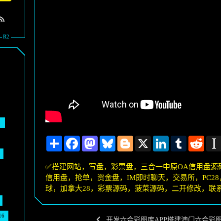
1
Share
Facebook
Mastodon
Bluesky
Blogger
X
LinkedIn
Tumblr
Reddi
✅搭建网站，写盘，彩票盘，三合一中原OA信用盘源
信用盘，抢单，资金盘，IM即时聊天，交易所，PC2
球，加拿大28，彩票源码，菠菜源码，二开修改，联系-
16
开发六合彩图库APP搭建澳门六合彩图