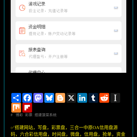
Share
Facebook
Mastodon
Bluesky
Blogger
X
LinkedIn
Tumblr
Reddit
Instapape
Mix
Flipboard
#
博彩
彩票
搭建菠菜系统
✅搭建网站，写盘，彩票盘，三合一中原OA信用盘源
码，六合彩信用盘，时间盘，微盘，信用盘，抢单，资金