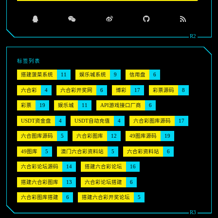
标签列表
搭建菠菜系统
11
娱乐城系统
9
信用盘
6
六合彩
4
六合彩开奖网
6
博彩
17
彩票源码
8
彩票
19
娱乐城
11
API游戏接口厂商
6
USDT资金盘
4
USDT自动充值
4
六合彩图库源码
17
六合图库源码
5
六合彩图库
12
49图库源码
19
49图库
5
澳门六合彩资料站
5
六合彩资料站
6
六合彩论坛源码
14
搭建六合彩论坛
16
搭建六合彩图库
13
六合彩论坛搭建
6
六合彩图库搭建
6
搭建六合彩开奖论坛
5