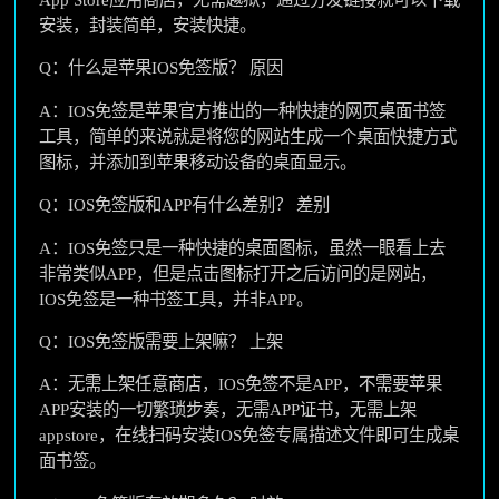
安装，封装简单，安装快捷。
Q：什么是苹果IOS免签版？ 原因
A：IOS免签是苹果官方推出的一种快捷的网页桌面书签
工具，简单的来说就是将您的网站生成一个桌面快捷方式
图标，并添加到苹果移动设备的桌面显示。
Q：IOS免签版和APP有什么差别？ 差别
A：IOS免签只是一种快捷的桌面图标，虽然一眼看上去
非常类似APP，但是点击图标打开之后访问的是网站，
IOS免签是一种书签工具，并非APP。
Q：IOS免签版需要上架嘛？ 上架
A：无需上架任意商店，IOS免签不是APP，不需要苹果
APP安装的一切繁琐步奏，无需APP证书，无需上架
appstore，在线扫码安装IOS免签专属描述文件即可生成桌
面书签。