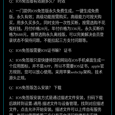
Q：IOS免签版有效期多久？ 时效
A：一门提供IOS免签版永久免费生成，一键生成免费
版，永久有效；高级功能按需购买，高级能力可按天购
买，用多久买多久，同时支持一次性买断，按需选购不花
冤枉钱。月付价格28元，年付价格为336元，永久买断价
格为688元，推荐选购永久离线版，可以完美解决会员登
录状态不保持问题，不能拉起三方支付问题等。
Q：IOS免签版需要IOS证书嘛？ 证书
A：IOS免签版只是快捷将您的网站在iOS手机桌面生成一
个应用图标，并不是APP，所以不需要IOS证书，apple官
方规则，您可以放心使用。采用苹果webclip架构，技术
源头正规。
Q：IOS免签版怎么安装？ 下载
A：IOS免签版安装方式是通过描述文件安装，扫码下载
后跳转到设置-通用-描述文件与设备管理，找到对应描述
文件，点击允许开始安装。描述文件可以上传自有服务