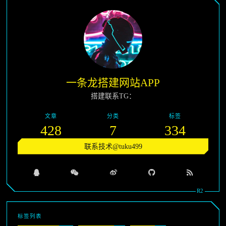
一条龙搭建网站APP
搭建联系TG：
文章
分类
标签
428
7
334
联系技术@tuku499
标签列表