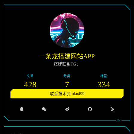
一条龙搭建网站APP
搭建联系TG：
文章
分类
标签
428
7
334
联系技术@tuku499