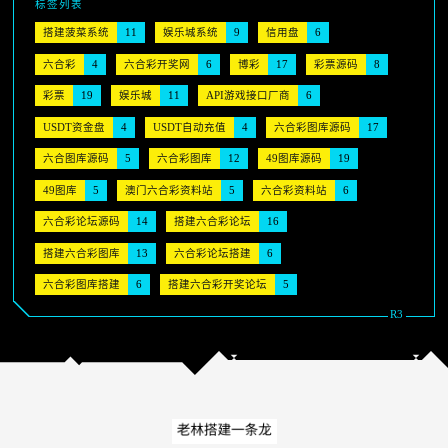
标签列表
搭建菠菜系统
11
娱乐城系统
9
信用盘
6
六合彩
4
六合彩开奖网
6
博彩
17
彩票源码
8
彩票
19
娱乐城
11
API游戏接口厂商
6
USDT资金盘
4
USDT自动充值
4
六合彩图库源码
17
六合图库源码
5
六合彩图库
12
49图库源码
19
49图库
5
澳门六合彩资料站
5
六合彩资料站
6
六合彩论坛源码
14
搭建六合彩论坛
16
搭建六合彩图库
13
六合彩论坛搭建
6
六合彩图库搭建
6
搭建六合彩开奖论坛
5