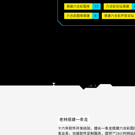
搭建六合彩图库
13
六合彩论坛搭建
六合彩图库搭建
6
搭建六合彩开奖论坛
十六年软件开发经验，擅长一条龙搭建六合彩图库
发业务，也接软件定制服务，提供7*24小时