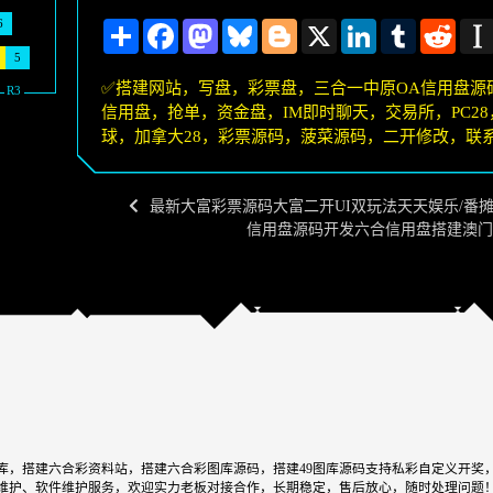
6
Share
Facebook
Mastodon
Bluesky
Blogger
X
LinkedIn
Tumblr
Reddi
5
✅搭建网站，写盘，彩票盘，三合一中原OA信用盘源
信用盘，抢单，资金盘，IM即时聊天，交易所，PC2
球，加拿大28，彩票源码，菠菜源码，二开修改，联系-
最新大富彩票源码大富二开UI双玩法天天娱乐/番摊
信用盘源码开发六合信用盘搭建澳门
，搭建六合彩资料站，搭建六合彩图库源码，搭建49图库源码支持私彩自定义开奖，
网站维护、软件维护服务，欢迎实力老板对接合作，长期稳定，售后放心，随时处理问题