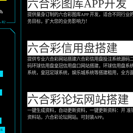
六合彩图库APP开发
提供量身订制的六合彩图库APP 开发，适合不同行
务目标，扩大您的业务影响力！
六合彩信用盘搭建
提供专业六合彩网站搭建六合彩信用盘投注系统源码二
码环球信用盘皇冠信用盘口网站搭建，环球信用盘系
系统，皇冠足球系统，娱乐城系统等搭建租用，全方
1
六合彩论坛网站搭建
一键生成资料，自动更新资料，一键更新资料：开 准
资料站，六合彩论坛网站。可封装APP。
16