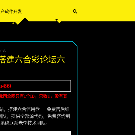
灰产软件开发
7-20
发搭建六合彩论坛六
u499
司全网只有1个ID，只收U，没有其
站，搭建六合信用盘 — 免费售后维
制作团队，提供全部源代码，免费咨询制
彩系统联系老李技术团队。