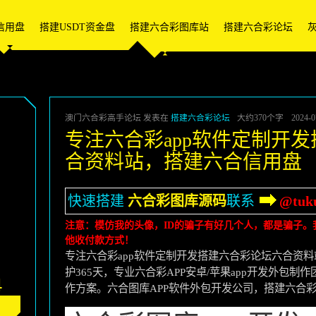
信用盘
搭建USDT资金盘
搭建六合彩图库站
搭建六合彩论坛
澳门六合彩高手论坛 发表在
搭建六合彩论坛
大约370个字
2024-0
专注六合彩app软件定制开
合资料站，搭建六合信用盘
快速搭建
六合彩图库源码
联系
@tuk
注意：模仿我的头像，ID的骗子有好几个人，都是骗子。我
他收付款方式！
专注六合彩app软件定制开发搭建六合彩论坛六合资料
护365天，专业六合彩APP安卓/苹果app开发外包
4
作方案。六合图库APP软件外包开发公司，搭建六合