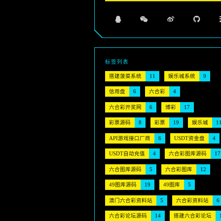
标签列表
搭建菠菜系统
11
娱乐城系统
9
信用盘
6
六合彩
4
六合彩开奖网
6
博彩
17
彩票源码
8
彩票
19
娱乐城
1
API游戏接口厂商
6
USDT资金盘
4
USDT自动充值
4
六合彩图库源码
17
六合图库源码
5
六合彩图库
12
49图库源码
19
49图库
5
澳门六合彩资料站
5
六合彩资料站
6
六合彩论坛源码
14
搭建六合彩论坛