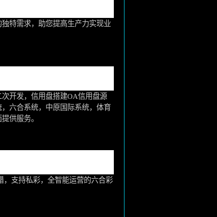
业的独特需求，助您提高生产力实现业
次开发，信用盘搭建OA信用盘源
统，六合系统，中原国际系统，体育
面提供服务。
错，支持私彩，全智能运营的六合彩