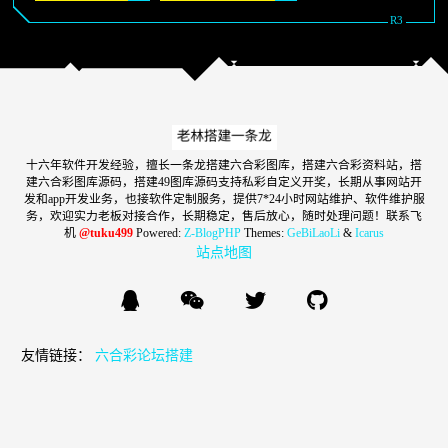
十六年软件开发经验，擅长一条龙搭建六合彩图库，搭建六合彩资料站，搭
建六合彩图库源码，搭建49图库源码支持私彩自定义开奖，长期从事网站开
发和app开发业务，也接软件定制服务，提供7*24小时网站维护、软件维护服
务，欢迎实力老板对接合作，长期稳定，售后放心，随时处理问题！联系飞
机
@tuku499
Powered:
Z-BlogPHP
Themes:
GeBiLaoLi
&
Icarus
站点地图
友情链接：
六合彩论坛搭建