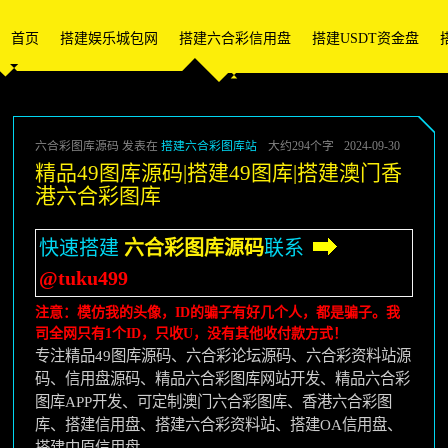
首页
搭建娱乐城包网
搭建六合彩信用盘
搭建USDT资金盘
六合彩图库源码 发表在
搭建六合彩图库站
大约294个字
2024-09-30
精品49图库源码|搭建49图库|搭建澳门香
港六合彩图库
快速搭建
六合彩图库源码
联系
@tuku499
注意：模仿我的头像，ID的骗子有好几个人，都是骗子。我
司全网只有1个ID，只收U，没有其他收付款方式！
专注精品49图库源码、六合彩论坛源码、六合彩资料站源
码、信用盘源码、精品六合彩图库网站开发、精品六合彩
图库APP开发、可定制澳门六合彩图库、香港六合彩图
库、搭建信用盘、搭建六合彩资料站、搭建OA信用盘、
搭建中原信用盘。