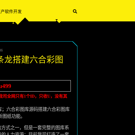
灰产软件开发
06
条龙搭建六合彩图
u499
司全网只有1个ID，只收U，没有其
图库；六合彩图库源码搭建六合彩图库
新图纸功能。
的方式之一，但是一套完整的图库系
量的人力资源；目前我司打造了一套