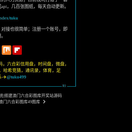
api，几百张图纸，每天自动更新。
index/tuku
；对接也很简单；注册一个账号，即
用。
t
Instapaper
Mix
Flipboard
码，六合彩信用盘，时间盘，微盘，
8，哈希竞猜，通讯录，体育，足
✈️
@tuku499
系统|搭建澳门六合彩图库开奖站源码
澳门六合彩图库49图库