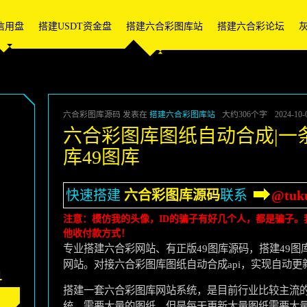
信用盘
搭建USDT资金盘
搭建六合彩图库站
搭建六合彩论坛
六合彩图库源码 发表在
搭建六合彩图库站
大约306个字
2024-10-
六合彩图库图纸自动合成|一
库49图库
快速搭建
六合彩图库源码
联系
@tuk
注意：模仿我的头像，ID的骗子有好几个人，都是骗子。我
他收付款方式！
专业搭建六合彩网站、有正版49图库源码，搭建49
网站。对接六合彩图库图纸自动合成api，实现自动更
4
搭建一套六合彩图库网站系统，是目前行业比较主流
统，需要大量的图纸，但是每天更新大量图纸需要大