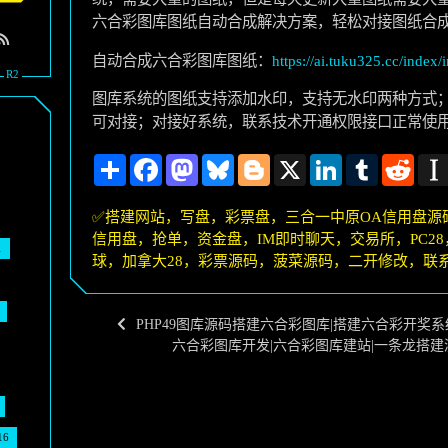
六合彩图库图纸自动合成解决方案，轻松对接图纸合成
自动合成六合彩图库图纸：
https://ai.tuku325.cc/index/
图库系统的图纸支持添加水印，支持无水印两种方式
可对接；对接好系统，联系技术开通权限接口正常使
Share
Facebook
Mastodon
Bluesky
Blogger
X
LinkedIn
Tumblr
Reddi
✅搭建网站，写盘，彩票盘，三合一中原OA信用盘源
信用盘，抢单，资金盘，IM即时聊天，交易所，PC2
1
球，加拿大28，彩票源码，菠菜源码，二开修改，联系-
PHP49图库源码搭建六合彩图库|搭建六合彩开奖
六合彩图库开发|六合彩图库建站|一条龙搭建
16