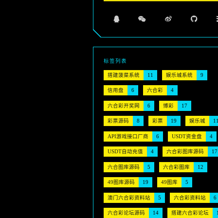
标签列表
搭建菠菜系统
11
娱乐城系统
9
信用盘
6
六合彩
4
六合彩开奖网
6
博彩
17
彩票源码
8
彩票
19
娱乐城
1
API游戏接口厂商
6
USDT资金盘
4
USDT自动充值
4
六合彩图库源码
17
六合图库源码
5
六合彩图库
12
49图库源码
19
49图库
5
澳门六合彩资料站
5
六合彩资料站
6
六合彩论坛源码
14
搭建六合彩论坛