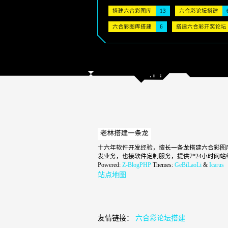
搭建六合彩图库
13
六合彩论坛搭建
六合彩图库搭建
6
搭建六合彩开奖论坛
十六年软件开发经验，擅长一条龙搭建六合彩图库
发业务，也接软件定制服务，提供7*24小时
Powered:
Z-BlogPHP
Themes:
GeBiLaoLi
&
Icarus
站点地图
友情链接：
六合彩论坛搭建