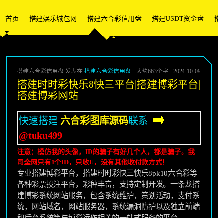
首页
搭建娱乐城包网
搭建六合彩信用盘
搭建USDT资金盘
搭建六合彩信用盘 发表在
搭建六合彩信用盘
大约663个字
2024-10-09
搭建时时彩快乐8快三平台|搭建博彩平台|
搭建博彩网站
快速搭建
六合彩图库源码
联系
@tuku499
注意：模仿我的头像，ID的骗子有好几个人，都是骗子。我
司全网只有1个ID，只收U，没有其他收付款方式！
专业搭建博彩平台，搭建时时彩快三快乐8pk10六合彩等
各种彩票投注平台，彩种丰富，支持定制开发。一条龙搭
建博彩系统网站服务，包含系统维护，策划活动，支付系
统，网站域名，网站服务器，系统漏洞防护以及独立前端
和后台系统等与博彩运作相关的一站式服务的平台。