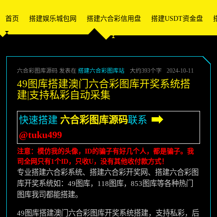
首页
搭建娱乐城包网
搭建六合彩信用盘
搭建USDT资金盘
六合彩图库源码 发表在
搭建六合彩图库站
大约393个字
2024-10-11
49图库搭建澳门六合彩图库开奖系统搭
建|支持私彩自动采集
快速搭建
六合彩图库源码
联系
@tuku499
注意：模仿我的头像，ID的骗子有好几个人，都是骗子。我
司全网只有1个ID，只收U，没有其他收付款方式！
专业搭建六合彩系统、搭建六合彩开奖网、搭建六合彩图
库开奖系统如：49图库，118图库，853图库等各种热门
图库我司都能搭建。
49图库搭建澳门六合彩图库开奖系统搭建，支持私彩，后