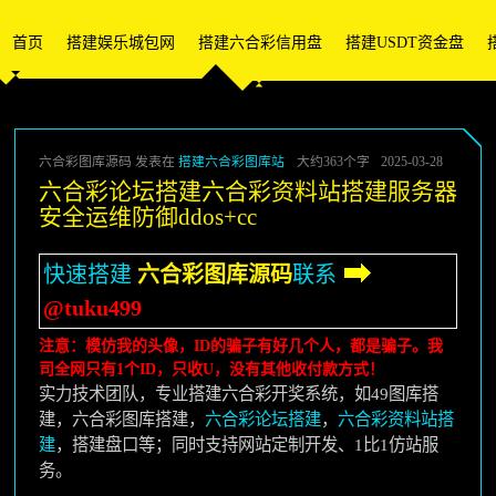
首页
搭建娱乐城包网
搭建六合彩信用盘
搭建USDT资金盘
六合彩图库源码 发表在
搭建六合彩图库站
大约363个字
2025-03-28
六合彩论坛搭建六合彩资料站搭建服务器
安全运维防御ddos+cc
快速搭建
六合彩图库源码
联系
@tuku499
注意：模仿我的头像，ID的骗子有好几个人，都是骗子。我
司全网只有1个ID，只收U，没有其他收付款方式！
实力技术团队，专业搭建六合彩开奖系统，如49图库搭
建，六合彩图库搭建，
六合彩论坛搭建
，
六合彩资料站搭
建
，搭建盘口等；同时支持网站定制开发、1比1仿站服
务。