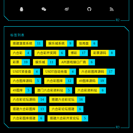
标签列表
搭建菠菜系统
11
娱乐城系统
9
信用盘
6
六合彩
4
六合彩开奖网
6
博彩
17
彩票源码
8
彩票
19
娱乐城
11
API游戏接口厂商
6
USDT资金盘
4
USDT自动充值
4
六合彩图库源码
17
六合图库源码
5
六合彩图库
12
49图库源码
19
49图库
5
澳门六合彩资料站
5
六合彩资料站
6
六合彩论坛源码
14
搭建六合彩论坛
16
搭建六合彩图库
13
六合彩论坛搭建
6
六合彩图库搭建
6
搭建六合彩开奖论坛
5