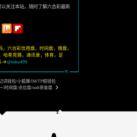
可以关注本站，随时了解六合彩最新
t
Instapaper
Mix
Flipboard
码，六合彩信用盘，时间盘，微盘，
8，哈希竞猜，通讯录，体育，足
✈️
@tuku499
词钱包/小狐狸/IM/TP假钱包
时间盘/点位盘/usdt资金盘