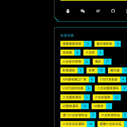
标签列表
搭建菠菜系统
11
娱乐城系统
9
信用盘
6
六合彩
4
六合彩开奖网
6
博彩
17
彩票源码
8
彩票
19
娱乐城
1
API游戏接口厂商
6
USDT资金盘
4
USDT自动充值
4
六合彩图库源码
17
六合图库源码
5
六合彩图库
12
49图库源码
19
49图库
5
澳门六合彩资料站
5
六合彩资料站
6
六合彩论坛源码
14
搭建六合彩论坛