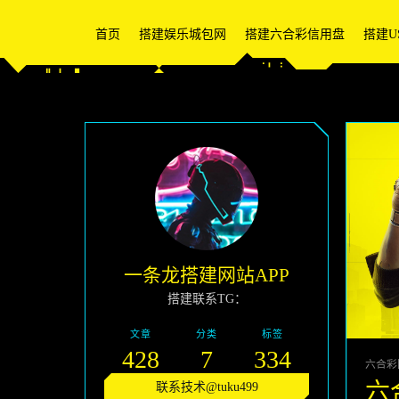
首页
搭建娱乐城包网
搭建六合彩信用盘
搭建U
一条龙搭建网站APP
搭建联系TG：
文章
分类
标签
428
7
334
六合彩
六
联系技术@tuku499