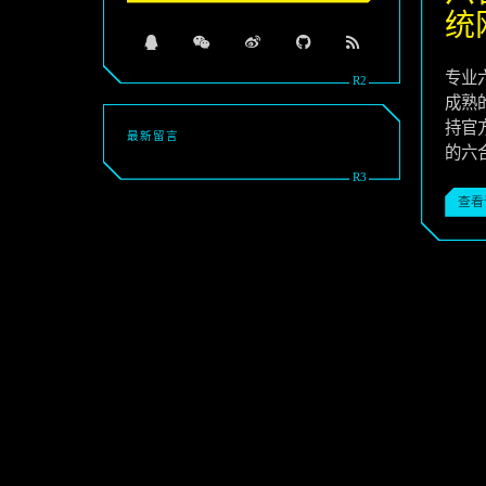
统
专业
成熟
持官
最新留言
的六
查看