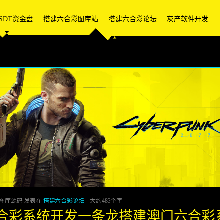
SDT资金盘
搭建六合彩图库站
搭建六合彩论坛
灰产软件开发
图库源码 发表在
搭建六合彩论坛
大约483个字
合彩系统开发一条龙搭建澳门六合彩