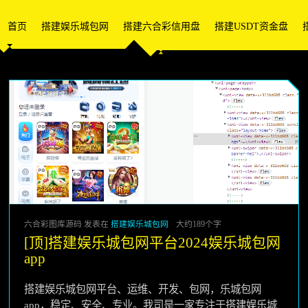
首页
搭建娱乐城包网
搭建六合彩信用盘
搭建USDT资金盘
六合彩图库源码 发表在
搭建娱乐城包网
大约189个字
[顶]搭建娱乐城包网平台2024娱乐城包网
app
搭建娱乐城包网平台、运维、开发、包网，乐城包网
app，稳定、安全、专业。我司是一家专注于搭建娱乐城