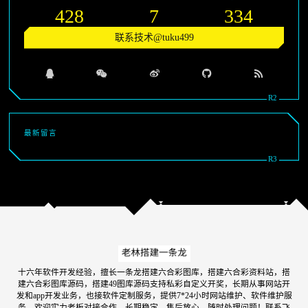
428
7
334
联系技术@tuku499
最新留言
十六年软件开发经验，擅长一条龙搭建六合彩图库，搭建六合彩资料站，搭
建六合彩图库源码，搭建49图库源码支持私彩自定义开奖，长期从事网站开
发和app开发业务，也接软件定制服务，提供7*24小时网站维护、软件维护服
务，欢迎实力老板对接合作，长期稳定，售后放心，随时处理问题！联系飞