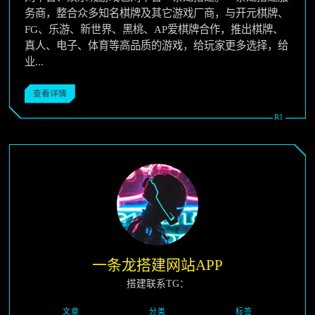
务商，整合众多知名棋牌及其它游戏厂商，与开元棋牌、
FG、乐游、新世界、黑桃、AP爱棋牌合作，推出棋牌、
真人、电子、体育等高品质的游戏，给玩家更多选择，给
业...
查看详情
一条龙搭建网站APP
搭建联系TG：
文章
分类
标签