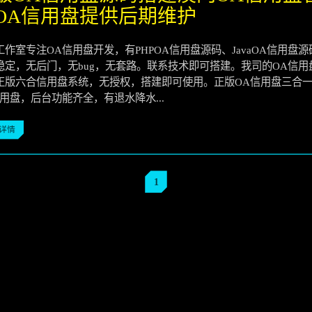
OA信用盘提供后期维护
工作室专注OA信用盘开发，有PHPOA信用盘源码、JavaOA信用盘源
稳定，无后门，无bug，无套路。联系技术即可搭建。我司的OA信用
正版六合信用盘系统，无授权，搭建即可使用。正版OA信用盘三合
信用盘，后台功能齐全，有退水降水...
详情
1