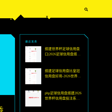
最近发表
搭建世界杯足球信用盘
口|2026足球信用盘搭建|
自营代理赔率可控包售
后
搭建足球信用盘比皇冠
信用盘好用-2026世界杯
首选平台
php足球信用盘搭建2026
世界杯信用盘投注系统-
比皇冠信用盘好用
香