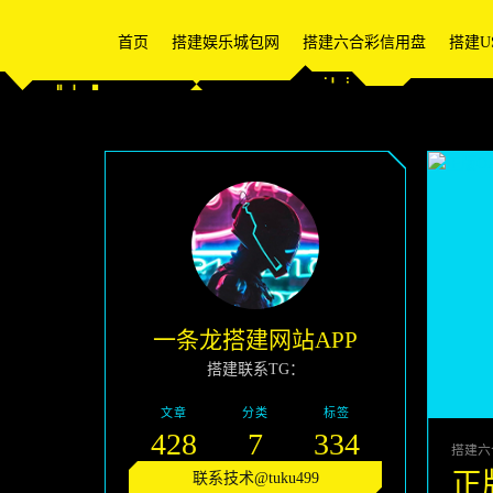
首页
搭建娱乐城包网
搭建六合彩信用盘
搭建U
一条龙搭建网站APP
搭建联系TG：
文章
分类
标签
428
7
334
搭建六
正
联系技术@tuku499