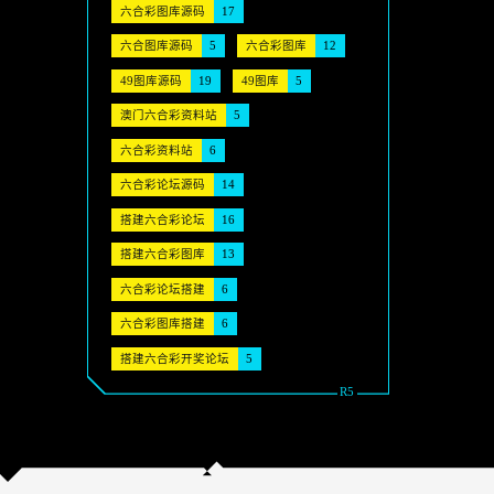
六合彩图库源码
17
六合图库源码
5
六合彩图库
12
49图库源码
19
49图库
5
澳门六合彩资料站
5
六合彩资料站
6
六合彩论坛源码
14
搭建六合彩论坛
16
搭建六合彩图库
13
六合彩论坛搭建
6
六合彩图库搭建
6
搭建六合彩开奖论坛
5