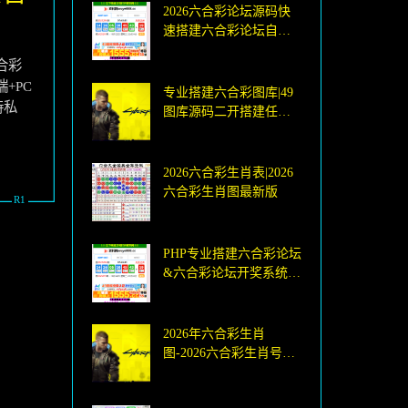
2026六合彩论坛源码快
速搭建六合彩论坛自动
生成资料
合彩
+PC
专业搭建六合彩图库|49
持私
图库源码二开搭建任意
私彩六合彩图库网站
2026六合彩生肖表|2026
六合彩生肖图最新版
PHP专业搭建六合彩论坛
&六合彩论坛开奖系统定
制开发服务
2026年六合彩生肖
图-2026六合彩生肖号码
图表已发布