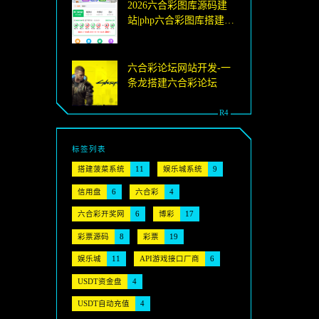
2026六合彩图库源码建
站|php六合彩图库搭建49
图库
六合彩论坛网站开发-一
条龙搭建六合彩论坛
标签列表
搭建菠菜系统
11
娱乐城系统
9
信用盘
6
六合彩
4
六合彩开奖网
6
博彩
17
彩票源码
8
彩票
19
娱乐城
11
API游戏接口厂商
6
USDT资金盘
4
USDT自动充值
4