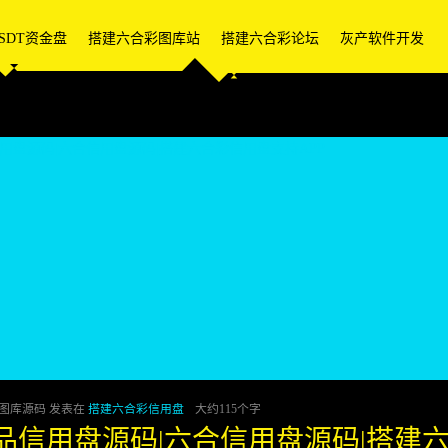
SDT资金盘
搭建六合彩图库站
搭建六合彩论坛
灰产软件开发
图库源码 发表在
搭建六合彩信用盘
大约115个字
品信用盘源码|六合信用盘源码|搭建