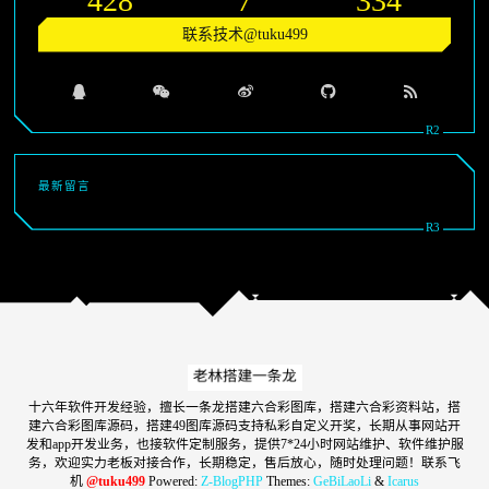
428
7
334
联系技术@tuku499
最新留言
十六年软件开发经验，擅长一条龙搭建六合彩图库，搭建六合彩资料站，搭
建六合彩图库源码，搭建49图库源码支持私彩自定义开奖，长期从事网站开
发和app开发业务，也接软件定制服务，提供7*24小时网站维护、软件维护服
务，欢迎实力老板对接合作，长期稳定，售后放心，随时处理问题！联系飞
机
@tuku499
Powered:
Z-BlogPHP
Themes:
GeBiLaoLi
&
Icarus