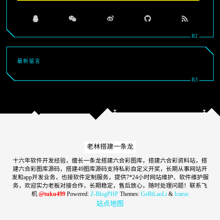
最新留言
十六年软件开发经验，擅长一条龙搭建六合彩图库，搭建六合彩资料站，搭
建六合彩图库源码，搭建49图库源码支持私彩自定义开奖，长期从事网站开
发和app开发业务，也接软件定制服务，提供7*24小时网站维护、软件维护服
务，欢迎实力老板对接合作，长期稳定，售后放心，随时处理问题！联系飞
机
@tuku499
Powered:
Z-BlogPHP
Themes:
GeBiLaoLi
&
Icarus
站点地图