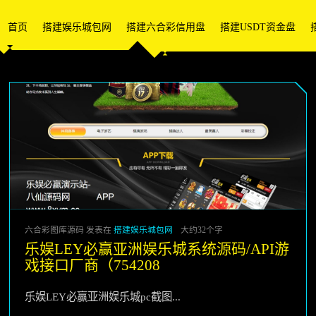
首页
搭建娱乐城包网
搭建六合彩信用盘
搭建USDT资金盘
六合彩图库源码 发表在
搭建娱乐城包网
大约32个字
乐娱LEY必赢亚洲娱乐城系统源码/API游
戏接口厂商（754208
乐娱LEY必赢亚洲娱乐城pc截图...