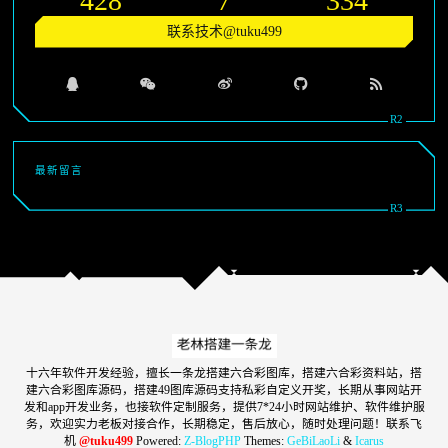
428
7
334
联系技术@tuku499
最新留言
十六年软件开发经验，擅长一条龙搭建六合彩图库，搭建六合彩资料站，搭
建六合彩图库源码，搭建49图库源码支持私彩自定义开奖，长期从事网站开
发和app开发业务，也接软件定制服务，提供7*24小时网站维护、软件维护服
务，欢迎实力老板对接合作，长期稳定，售后放心，随时处理问题！联系飞
机
@tuku499
Powered:
Z-BlogPHP
Themes:
GeBiLaoLi
&
Icarus