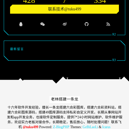
428
7
334
联系技术@tuku499
最新留言
十六年软件开发经验，擅长一条龙搭建六合彩图库，搭建六合彩资料站，搭
建六合彩图库源码，搭建49图库源码支持私彩自定义开奖，长期从事网站开
发和app开发业务，也接软件定制服务，提供7*24小时网站维护、软件维护服
务，欢迎实力老板对接合作，长期稳定，售后放心，随时处理问题！联系飞
机
@tuku499
Powered:
Z-BlogPHP
Themes:
GeBiLaoLi
&
Icarus