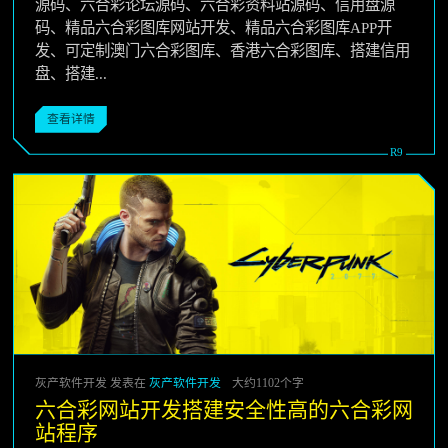
源码、六合彩论坛源码、六合彩资料站源码、信用盘源
码、精品六合彩图库网站开发、精品六合彩图库APP开
发、可定制澳门六合彩图库、香港六合彩图库、搭建信用
盘、搭建...
查看详情
灰产软件开发 发表在
灰产软件开发
大约1102个字
六合彩网站开发搭建安全性高的六合彩网
站程序