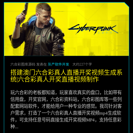
六合彩图库源码 发表在
灰产软件开发
大约227个字
搭建澳门六合彩真人直播开奖视频生成系
统|六合彩真人开奖直播视频制作
玩六合彩的老板都知道，玩家喜欢真实的盘口，比如带有
信用盘，开奖官网，六合彩资料站，六合彩图库等一些列
配套网站软件，才能给用户一种专业的感觉。我司针对客
户需求，打造了一个六合彩真人直播开奖视频mp4生成软
件，可支持任意号码直接生成开奖视频MP4，支持任意彩
种...