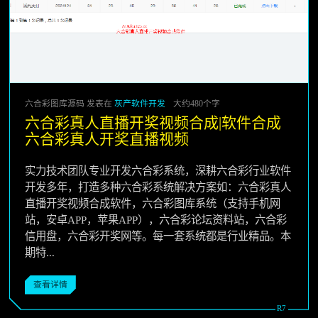
六合彩图库源码 发表在
灰产软件开发
大约480个字
六合彩真人直播开奖视频合成|软件合成
六合彩真人开奖直播视频
实力技术团队专业开发六合彩系统，深耕六合彩行业软件
开发多年，打造多种六合彩系统解决方案如：六合彩真人
直播开奖视频合成软件，六合彩图库系统（支持手机网
站，安卓APP，苹果APP），六合彩论坛资料站，六合彩
信用盘，六合彩开奖网等。每一套系统都是行业精品。本
期特...
查看详情