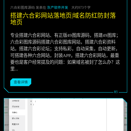
六合彩图库源码 发表在
灰产软件开发
大约973个字
搭建六合彩网站落地页|域名防红防封落
地页
专业搭建六合彩网站、有正版49图库源码，搭建49图库；
六合彩图库源码搭建六合彩图库网站，搭建六合彩资料
站，搭建六合彩论坛；支持私彩，自动采集，自动更新，
可搭建各种六合网站，封装APP。搭建六合彩网站，最重
要也是客户经常提及的问题：如果域名被封了怎么办？这
里...
查看详情