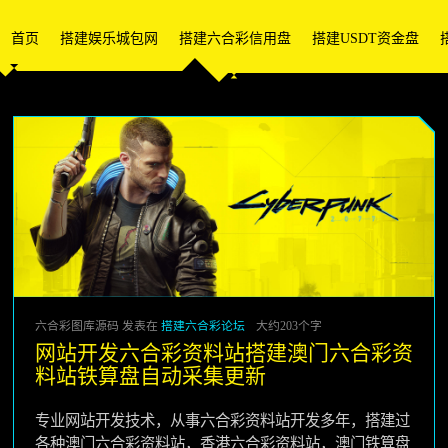
首页
搭建娱乐城包网
搭建六合彩信用盘
搭建USDT资金盘
六合彩图库源码 发表在
搭建六合彩论坛
大约203个字
网站开发六合彩资料站搭建澳门六合彩资
料站铁算盘自动采集更新
专业网站开发技术，从事六合彩资料站开发多年，搭建过
各种澳门六合彩资料站，香港六合彩资料站，澳门铁算盘