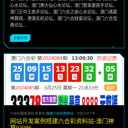
心水论坛，澳门黄大仙心水论坛，澳门管家婆高手论坛，
澳门王中王高手论坛，澳门六合之家心水论坛，澳门诸葛
神算网，港澳玄机论坛，澳门六合财富论坛，澳门六合宝
典论坛...
查看详情
六合彩图库源码 发表在
搭建六合彩图库站
大约254个字
网站开发案例搭建六合彩资料站-澳门神
算03096