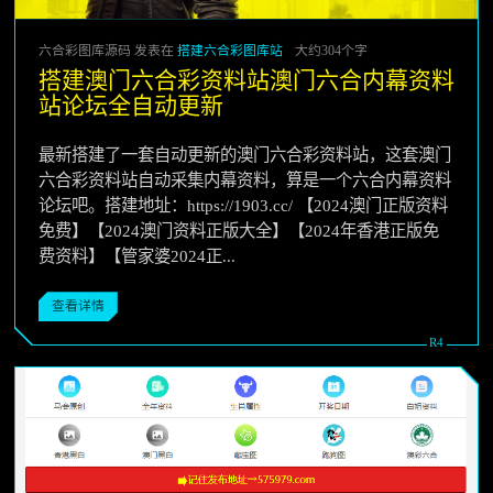
六合彩图库源码 发表在
搭建六合彩图库站
大约304个字
搭建澳门六合彩资料站澳门六合内幕资料
站论坛全自动更新
最新搭建了一套自动更新的澳门六合彩资料站，这套澳门
六合彩资料站自动采集内幕资料，算是一个六合内幕资料
论坛吧。搭建地址：https://1903.cc/ 【2024澳门正版资料
免费】【2024澳门资料正版大全】【2024年香港正版免
费资料】【管家婆2024正...
查看详情