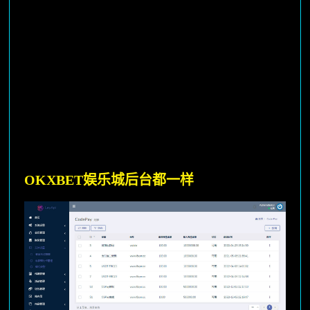
OKXBET娱乐城后台都一样