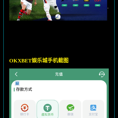
OKXBET娱乐城手机截图