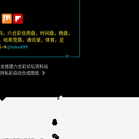
t
Instapaper
Mix
Flipboard
码，六合彩信用盘，时间盘，微盘，
8，哈希竞猜，通讯录，体育，足
✈️
@tuku499
条龙搭建六合彩论坛资料站
持私彩自动合成图纸