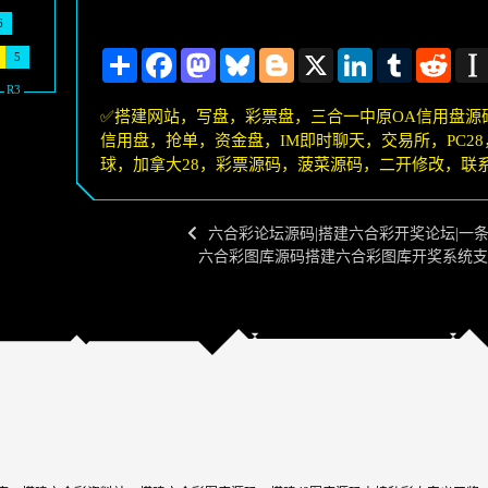
6
Share
Facebook
Mastodon
Bluesky
Blogger
X
LinkedIn
Tumblr
Reddi
5
✅搭建网站，写盘，彩票盘，三合一中原OA信用盘源
信用盘，抢单，资金盘，IM即时聊天，交易所，PC2
球，加拿大28，彩票源码，菠菜源码，二开修改，联系-
六合彩论坛源码|搭建六合彩开奖论坛|一
六合彩图库源码搭建六合彩图库开奖系统支