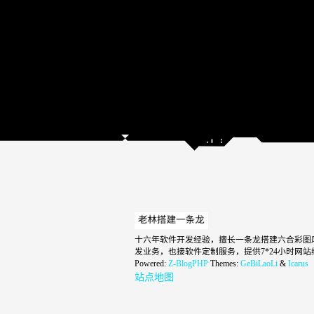
十六年软件开发经验，擅长一条龙搭建六合彩图库
发业务，也接软件定制服务，提供7*24小时
Powered:
Z-BlogPHP
Themes:
GeBiLaoLi
&
Icarus
站点地图