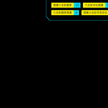
搭建六合彩图库
13
六合彩论坛搭建
六合彩图库搭建
6
搭建六合彩开奖论坛