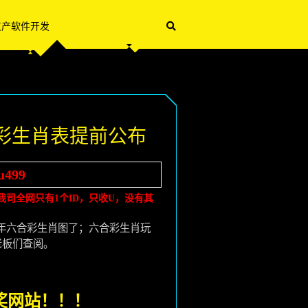
灰产软件开发
六合彩生肖表提前公布
u499
司全网只有1个ID，只收U，没有其
25年六合彩生肖图了；六合彩生肖玩
迎老板们查阅。
奖网站！！！