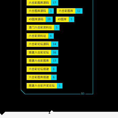
六合彩图库源码
17
六合图库源码
5
六合彩图库
12
49图库源码
19
49图库
5
澳门六合彩资料站
5
六合彩资料站
6
六合彩论坛源码
14
搭建六合彩论坛
16
搭建六合彩图库
13
六合彩论坛搭建
6
六合彩图库搭建
6
搭建六合彩开奖论坛
5