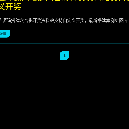
义开奖
图库源码搭建六合彩开奖资料站支持自定义开奖，最新搭建案例61图库..
详情
1