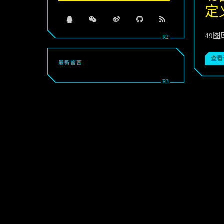
定
49
查看
最新留言