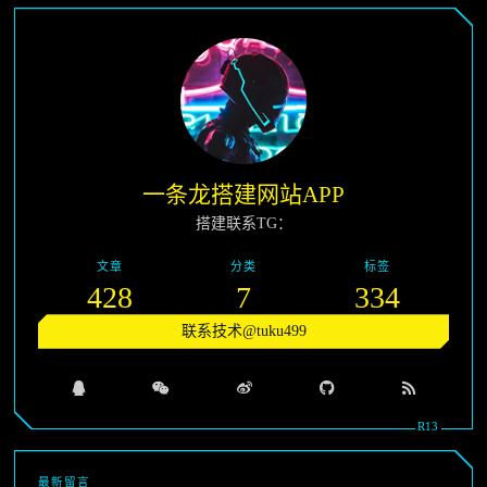
一条龙搭建网站APP
搭建联系TG：
文章
分类
标签
428
7
334
联系技术@tuku499
最新留言