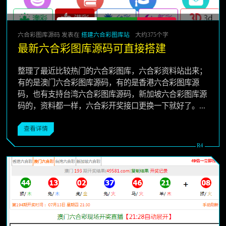
六合彩图库源码 发表在
搭建六合彩图库站
大约375个字
最新六合彩图库源码可直接搭建
整理了最近比较热门的六合彩图库，六合彩资料站出来；
有的是澳门六合彩图库源码，有的是香港六合彩图库源
码，也有支持台湾六合彩图库源码，新加坡六合彩图库源
码的，资料都一样，六合彩开奖接口更换一下就好了。...
查看详情