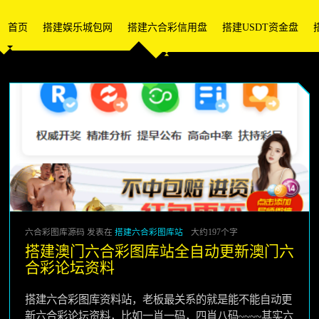
首页
搭建娱乐城包网
搭建六合彩信用盘
搭建USDT资金盘
六合彩图库源码 发表在
搭建六合彩图库站
大约197个字
搭建澳门六合彩图库站全自动更新澳门六
合彩论坛资料
搭建六合彩图库资料站，老板最关系的就是能不能自动更
新六合彩论坛资料，比如一肖一码，四肖八码~~~~其实六