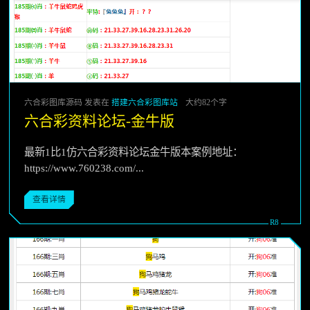
六合彩图库源码 发表在
搭建六合彩图库站
大约82个字
六合彩资料论坛-金牛版
最新1比1仿六合彩资料论坛金牛版本案例地址：
https://www.760238.com/...
查看详情