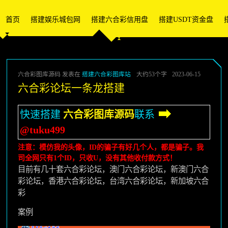
首页
搭建娱乐城包网
搭建六合彩信用盘
搭建USDT资金盘
六合彩图库源码 发表在
搭建六合彩图库站
大约53个字
2023-06-15
六合彩论坛一条龙搭建
快速搭建
六合彩图库源码
联系
@tuku499
注意：模仿我的头像，ID的骗子有好几个人，都是骗子。我
司全网只有1个ID，只收U，没有其他收付款方式！
目前有几十套六合彩论坛，澳门六合彩论坛，新澳门六合
彩论坛，香港六合彩论坛，台湾六合彩论坛，新加坡六合
彩
案例