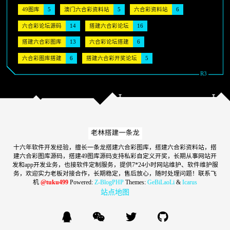
49图库
5
澳门六合彩资料站
5
六合彩资料站
6
六合彩论坛源码
14
搭建六合彩论坛
16
搭建六合彩图库
13
六合彩论坛搭建
6
六合彩图库搭建
6
搭建六合彩开奖论坛
5
十六年软件开发经验，擅长一条龙搭建六合彩图库，搭建六合彩资料站，搭
建六合彩图库源码，搭建49图库源码支持私彩自定义开奖，长期从事网站开
发和app开发业务，也接软件定制服务，提供7*24小时网站维护、软件维护服
务，欢迎实力老板对接合作，长期稳定，售后放心，随时处理问题！联系飞
机
@tuku499
Powered:
Z-BlogPHP
Themes:
GeBiLaoLi
&
Icarus
站点地图