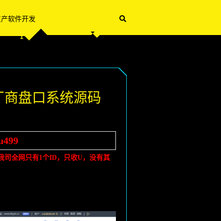
灰产软件开发
口厂商盘口系统源码
u499
司全网只有1个ID，只收U，没有其