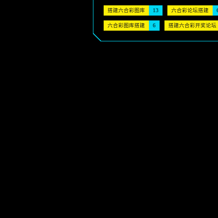
搭建六合彩图库
13
六合彩论坛搭建
六合彩图库搭建
6
搭建六合彩开奖论坛