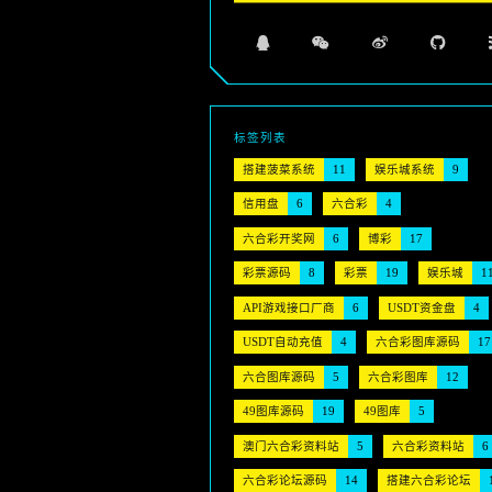
标签列表
搭建菠菜系统
11
娱乐城系统
9
信用盘
6
六合彩
4
六合彩开奖网
6
博彩
17
彩票源码
8
彩票
19
娱乐城
1
API游戏接口厂商
6
USDT资金盘
4
USDT自动充值
4
六合彩图库源码
17
六合图库源码
5
六合彩图库
12
49图库源码
19
49图库
5
澳门六合彩资料站
5
六合彩资料站
6
六合彩论坛源码
14
搭建六合彩论坛